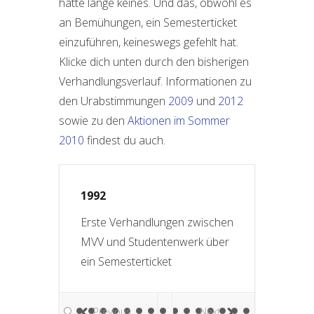
hatte lange keines. Und das, obwohl es
an Bemühungen, ein Semesterticket
einzuführen, keineswegs gefehlt hat.
Klicke dich unten durch den bisherigen
Verhandlungsverlauf. Informationen zu
den Urabstimmungen
2009
und
2012
sowie zu den
Aktionen im Sommer
2010
findest du auch.
1992
6. Dezember 2
atsfraktion
Erste Verhandlungen zwischen
Der AK Semester
tadtrat, das vom
MVV und Studentenwerk über
der TUM gegründ
vorgeschlagene
ein Semesterticket
Kontakt mit ver
it einem
Interessenten 
n Solidarbeitrag
Entscheidern: d
Previous
Next